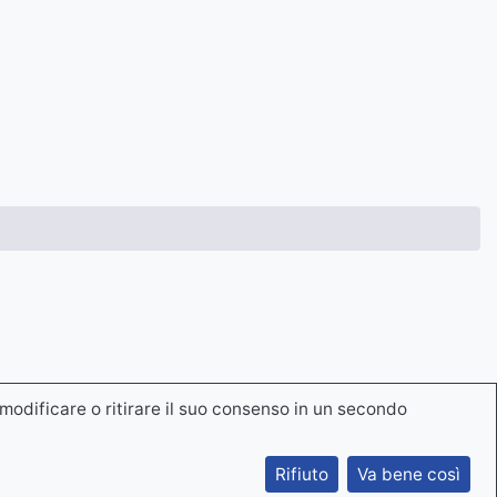
modificare o ritirare il suo consenso in un secondo
Rifiuto
Va bene così
Entrare in contatto