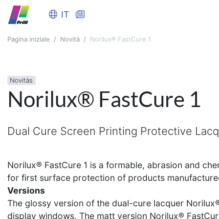
IT
Pagina iniziale
Novità
Norilux® FastCure 1
Novitàs
Norilux® FastCure 1
Dual Cure Screen Printing Protective Lac
Norilux® FastCure 1 is a formable, abrasion and chem
for first surface protection of products manufactu
Versions
The glossy version of the dual-cure lacquer Norilux
display windows. The matt version Norilux® FastCure