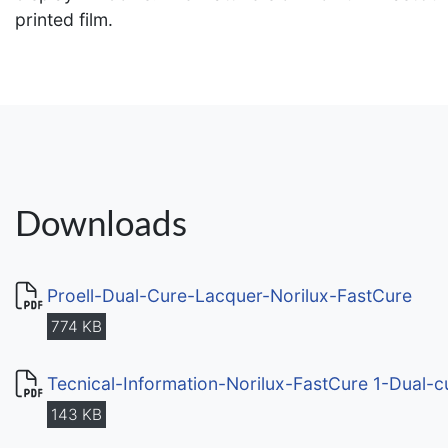
printed film.
Downloads
Proell-Dual-Cure-Lacquer-Norilux-FastCure
774 KB
Tecnical-Information-Norilux-FastCure 1-Dual-
143 KB